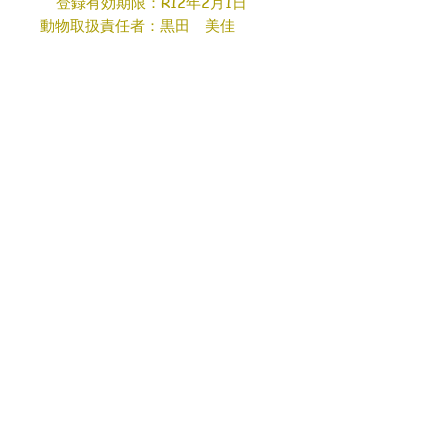
登録有効期限：R12年2月1日
動物取扱責任者：黒田 美佳
ADDRESS
〒９３９－８０４９
富山市堀川本郷１５－１５７
© 2023 by Dog Day Care. Proudly created with