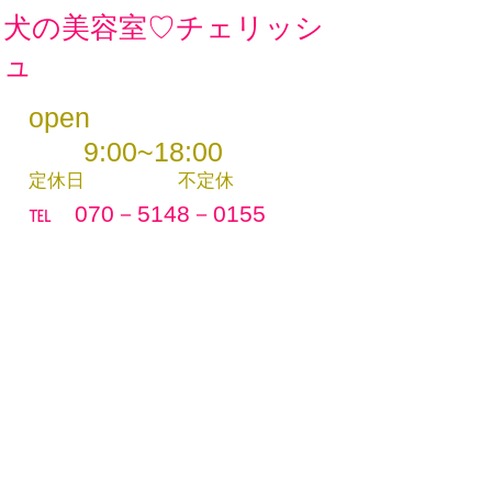
​犬の美容室♡チェリッシ
ュ
open
9:00~18:00
定休日
不定休
℡ 070－5148－0155
完全予約制
取扱業種別：保管：登録番号：保第060号
登録年月日：H26年4月14日
登録有効期限：R11年4月13日
動物取扱責任者：黒田 美佳
​おうち猫カフェ ねこやす