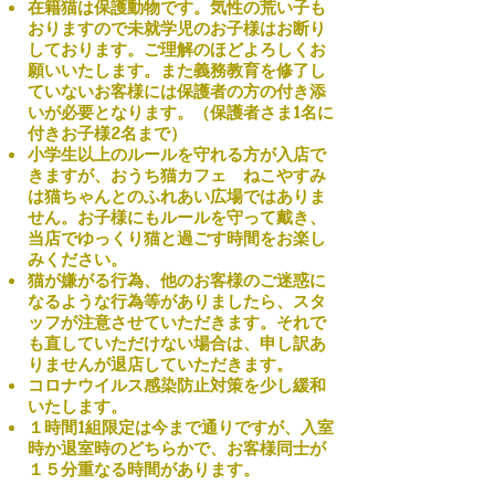
​在籍猫は保護動物です。気性の荒い子も
おりますので未就学児のお子様はお断り
しております。ご理解のほどよろしくお
願いいたします。また義務教育を修了し
ていないお客様には保護者の方の付き添
いが必要となります。（保護者さま1名に
付きお子様2名まで）
小学生以上のルールを守れる方が入店で
きますが、おうち猫カフェ ねこやすみ
は猫ちゃんとのふれあい広場ではありま
せん。お子様にもルールを守って戴き、
当店でゆっくり猫と過ごす時間をお楽し
みください。
猫が嫌がる行為、​他のお客様のご迷惑に
なるような行為等がありましたら、スタ
ッフが注意させていただきます。それで
も直していただけない場合は、申し訳あ
りませんが退店していただきます。
コロナウイルス感染防止対策を少し緩和
いたします。
​１時間1組限定は今まで通りですが、
入室
時か退室時のどちらかで、
お客様同士が
１５分重なる時間があります。