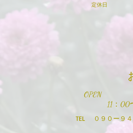
定休
OPEN
11：00〜
​TEL ０９０ー９