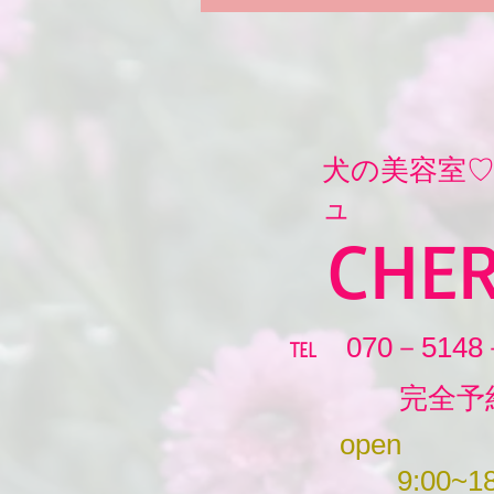
​犬の美容室
ュ
CHER
℡ 070－5148
完全予
open
9:00~18