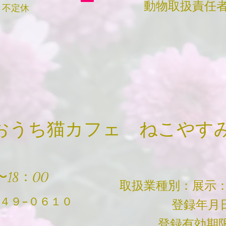
動物取扱責任者
日
不定休
​おうち猫カフェ ねこやす
18：00
取扱業種別：展示：
４４９−０６１０
登録年月日 : 
登録有効期限：R