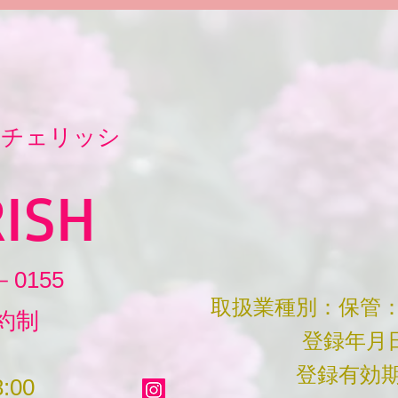
♡チェリッシ
ISH
－0155
取扱業種別：保管：
約制
登録年月日：H
登録有効期限：R
:00