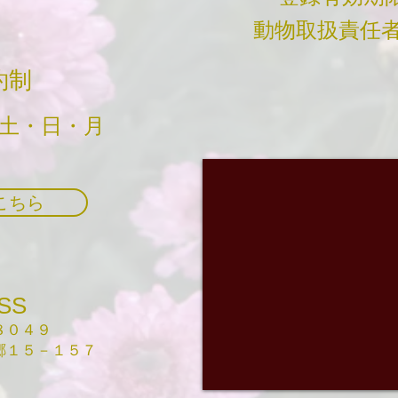
動物取扱責任者
約制
・土・日・月
こちら
SS
０４９
１５－１５７