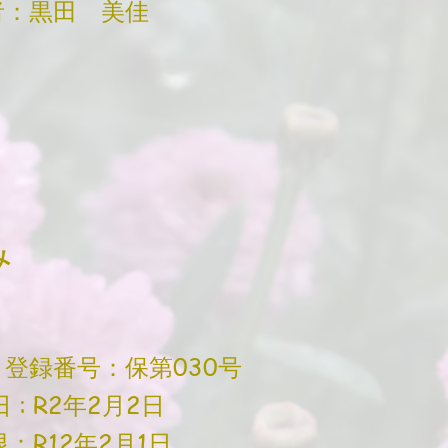
：黒田 美佳
み
登録番号：保第030号
R2年2月2日
12年2月1日