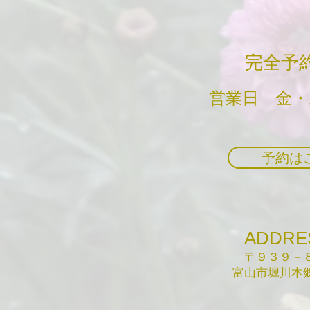
​完全予
営業日 ​金
予約は
ADDRE
〒９３９－８
富山市堀川本郷